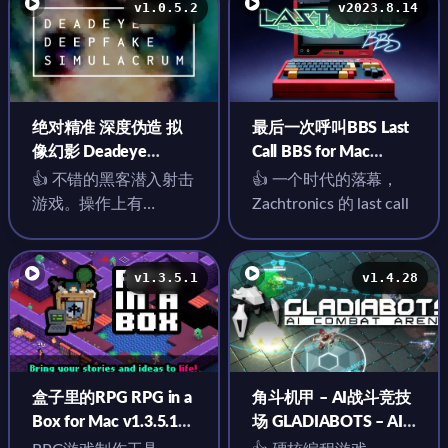
v1.0.5.2
v2023.8.14
绝对精准 深度伪造 拟
最后一次呼叫BBS Last
像幻影 Deadeye
Call BBS for Mac
Deepfake Simulacrum
v2023.8.14 英文原生版
👍 不错的黑客潜入射击
👍 一个时代的落幕，
for Mac v1.0.5.2 英文
游戏。操作上有
Zachtronics 的 last call
原生版
Dusker/Heat-signature
的味道，指令有...
v1.3.5.1
v1.4.28
盒子里的RPG RPG in a
角斗机甲 – AI战斗竞技
Box for Mac v1.3.5.1
场 GLADIABOTS – AI
中文原生版
Combat Arena for Mac