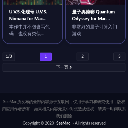
U.V.S.化现号 U.V.S.
量子奥德赛 Quantum
Nirmana for Mac
Odyssey for Mac
v2026.05.05 中文原生
v1.2.15 英文原生版
本作中并不包含写代
非常好的量子计算入门
版
码，也没有类似
游戏
KAIZEN与Opus
Magnum的编程系统，
只需要考虑元...
1/3
1
2
3
下一页
SeeMac所发布的全部内容源于互联网，仅用于学习和研究使用，版权
归应用作者所有，如果相关内容无意中对您造成侵权，请第一时间联系
我们删除
Copyright © 2020
SeeMac
- All rights reserved