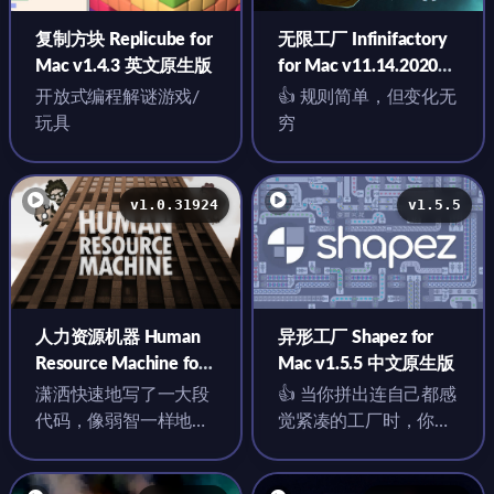
复制方块 Replicube for
无限工厂 Infinifactory
Mac v1.4.3 英文原生版
for Mac v11.14.2020
英文原生版
开放式编程解谜游戏/
👍 规则简单，但变化无
玩具
穷
v1.0.31924
v1.5.5
人力资源机器 Human
异形工厂 Shapez for
Resource Machine for
Mac v1.5.5 中文原生版
Mac v1.0.31924 中文原
潇洒快速地写了一大段
👍 当你拼出连自己都感
生版
代码，像弱智一样地改
觉紧凑的工厂时，你会
大半天，大概这就是程
大受震撼！
序员的乐趣所在吧。