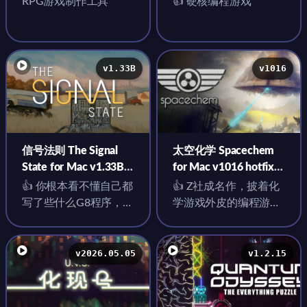
RPG游戏制作工具
👍 硬核编程游戏
v1.4.28 中文原生版
v1.33B
v1016
信号法则 The Signal
太空化学 Spacechem
State for Mac v1.33B
for Mac v1016 hotfix
中文原生版
英文原生版
👍 你根本看不懂自己都
👍 Z社成名作，披着化
写了些什么G8程序，但
学游戏外皮的编程游
它就是正常的跑了起来
戏，并行处理、算法优
化
v2026.05.05
v1.2.15