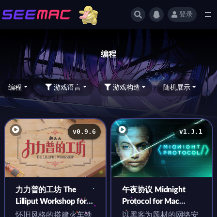
登录
全部
编程
编程
游戏语言
游戏构造
随机展示
v0.9.6
v1.3.1
力力普的工坊 The
午夜协议 Midnight
Lilliput Workshop for
Protocol for Mac
Mac v0.9.6 中文原生版
v1.3.1 中文原生版
怀旧风格的搭建火车铁
以黑客为题材的网络安