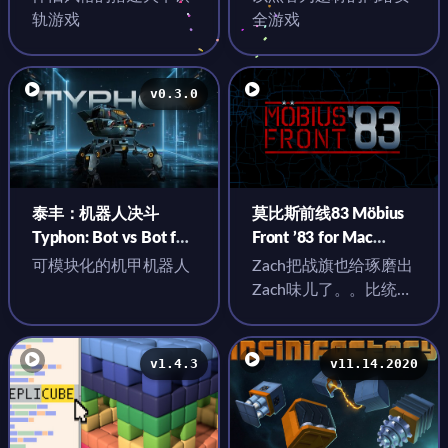
轨游戏
全游戏
v0.3.0
泰丰：机器人决斗
莫比斯前线83 Möbius
Typhon: Bot vs Bot for
Front ’83 for Mac
Mac v0.3.0 英文原生版
vMarch 2023 update
可模块化的机甲机器人
Zach把战旗也给琢磨出
英文原生版
Zach味儿了。。比统一
指挥还要细
v1.4.3
v11.14.2020