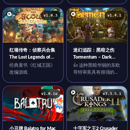
后付钱时直接收回画展
了细腻的笔触和丰富的
能保留卖出的画并白嫖
色彩
客户的钱
v1.0.3
v1.4.1
红墙传奇：侦察兵合集
迷幻追踪：黑暗之伤
The Lost Legends of
Tormentum – Dark
Redwall™: The Scout
Sorrow for Mac v1.4.1
经典童书《红城王国》
👍 这种黑暗华丽的东欧
Anthology for Mac
英文原生版
改编游戏
哥特审美具有很强的视
v1.0.3 英文原生版
听冲击力
v1.0.1o
v3.3.5.1
小丑牌 Balatro for Mac
十字军之王2 Crusader