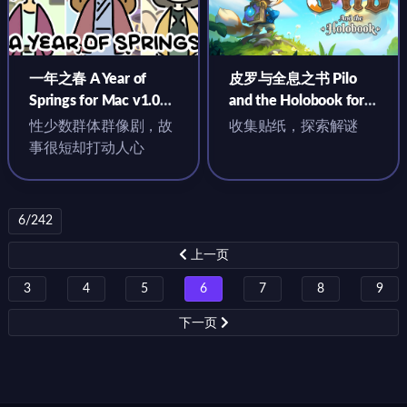
一年之春 A Year of
皮罗与全息之书 Pilo
Springs for Mac v1.07
and the Holobook for
中文原生版
Mac v1.2 中文原生版
性少数群体群像剧，故
收集贴纸，探索解谜
事很短却打动人心
6/242
上一页
3
4
5
6
7
8
9
下一页