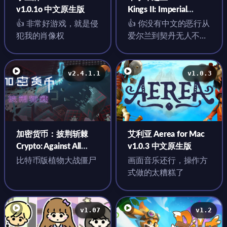
v1.0.1o 中文原生版
Kings II: Imperial
Collection for Mac
👍 非常好游戏，就是侵
👍 你没有中文的恶行从
v3.3.5.1 英文原生版 含
犯我的肖像权
爱尔兰到契丹无人不
全部DLC
知，无人不晓
v2.4.1.1
v1.0.3
加密货币：披荆斩棘
艾利亚 Aerea for Mac
Crypto: Against All
v1.0.3 中文原生版
Odds for Mac v2.4.1.1
比特币版植物大战僵尸
画面音乐还行，操作方
中文原生版
式做的太糟糕了
v1.07
v1.2