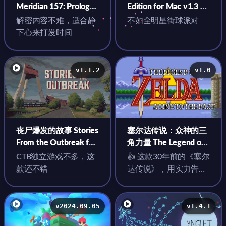
Meridian 157: Prologue
Edition for Mac v1.3 中
for Mac v1.0.5 中文原
文原生版
解密内容不难，适合静
不如全明星街球派对
生版
下心来打发时间
v1.1.2
v1.0
丧尸爆发的故事 Stories
塞尔达传说：众神的三
From the Outbreak for
角力量 The Legend of
Mac v1.1.2 英文原生版
Zelda: A Link to the
CTB独立游戏不多，这
👍 这款30年前的《塞尔
Past for Mac v1.0 英文
款还不错
达传说》，用实力告诉
原生版
世界什么叫神作
v2024.09.05
v1.4.1