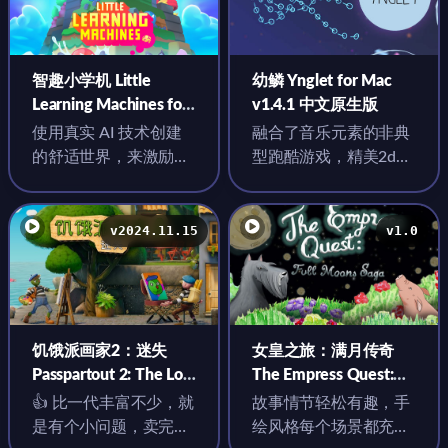
智趣小学机 Little
幼鳞 Ynglet for Mac
Learning Machines for
v1.4.1 中文原生版
Mac v2024.09.05 中文
使用真实 AI 技术创建
融合了音乐元素的非典
原生版
的舒适世界，来激励、
型跑酷游戏，精美2d线
训练和自定义小小学习
性美术风格
机器吧！
v2024.11.15
v1.0
饥饿派画家2：迷失
女皇之旅：满月传奇
Passpartout 2: The Lost
The Empress Quest:
Artist for Mac
Full Moons Saga for
👍 比一代丰富不少，就
故事情节轻松有趣，手
v2024.11.15 中文原生
Mac v1.0 英文原生版
是有个小问题，卖完画
绘风格每个场景都充满
版