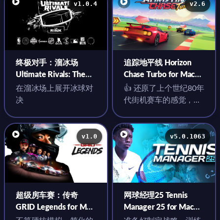
v1.0.4
v2.6
终极对手：溜冰场
追踪地平线 Horizon
Ultimate Rivals: The
Chase Turbo for Mac
Rink for Mac v1.0.4 中
v2.6 中文原生版
在溜冰场上展开冰球对
👍 还原了上个世纪80年
文原生版
决
代街机赛车的感觉，很
容易上头
v1.0
v5.0.1063
超级房车赛：传奇
网球经理25 Tennis
GRID Legends for Mac
Manager 25 for Mac
v1.0 中文原生版
v5.0.1063 英文原生版