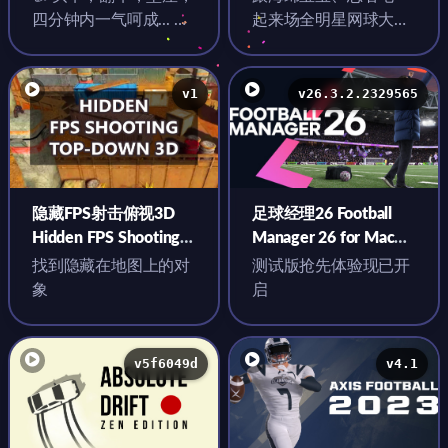
中文原生版
四分钟内一气呵成... 超
起来场全明星网球大乱
一流的硬核竞速游戏
斗
v1
v26.3.2.2329565
隐藏FPS射击俯视3D
足球经理26 Football
Hidden FPS Shooting
Manager 26 for Mac
Top-Down 3D for Mac
v26.3.2.2329565 中文
找到隐藏在地图上的对
测试版抢先体验现已开
v1 中文原生版
原生版
象
启
v5f6049d
v4.1