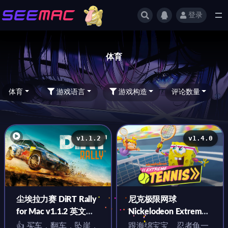
登录
全部
体育
体育
游戏语言
游戏构造
评论数量
v1.1.2
v1.4.0
尘埃拉力赛 DiRT Rally
尼克极限网球
for Mac v1.1.2 英文原
Nickelodeon Extreme
生版
Tennis for Mac v1.4.0
👍 买车，翻车，坠崖，
跟海绵宝宝、忍者龟一