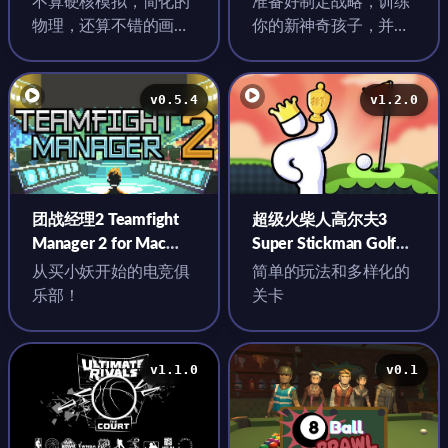
不算硬核模拟，简化的
准备好制定战略，训练
物理，还算不错的画
你的新神奇孩子，并在
质，容易上手
最身临其境的网球管理
体验中征服球场！
v0.5.4
v1.2.0
团战经理2 Teamfight
超级火柴人高尔夫3
Manager 2 for Mac
Super Stickman Golf
v0.5.4 中文原生版
3+ for Mac v1.2.0 中文
从买小妖开始的电竞俱
简单的玩法和多样化的
原生版
乐部！
关卡
v1.1.0
v0.1