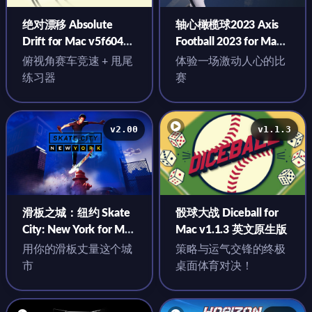
绝对漂移 Absolute
轴心橄榄球2023 Axis
Drift for Mac v5f6049d
Football 2023 for Mac
英文原生版
v4.1 英文原生版
俯视角赛车竞速 + 甩尾
体验一场激动人心的比
练习器
赛
v2.00
v1.1.3
滑板之城：纽约 Skate
骰球大战 Diceball for
City: New York for Mac
Mac v1.1.3 英文原生版
v2.00 中文原生版
用你的滑板丈量这个城
策略与运气交锋的终极
市
桌面体育对决！