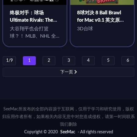
终极对手：球场
8球对决 8 Ball Brawl
Ultimate Rivals: The
for Mac v0.1 英文原生
Court for Mac v1.1.0 中
版
大谷翔平也会打篮
3D台球
文原生版
球？！ MLB、NHL 全
明星都来啦
1/9
1
2
3
4
5
6
下一页
SeeMac所发布的全部内容源于互联网，仅用于学习和研究使用，版权
归应用作者所有，如果相关内容无意中对您造成侵权，请第一时间联系
我们删除
Copyright © 2020
SeeMac
- All rights reserved