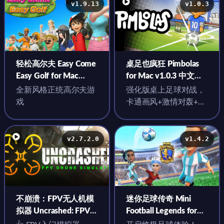
v1.9.13
v1.0.3
轻松高尔夫 Easy Come
桌足也疯狂 Pimbolas
Easy Golf for Mac
for Mac v1.0.3 中文原
v1.9.13 中文原生版
生版
全新风格正统高尔夫游
强化版桌上足球对战，
戏
卡通画风+激情对轰+狂
按键盘+多样道具
v2.7.2.0
v1.4.2
不崩溃：FPV无人机模
迷你足球传奇 Mini
拟器 Uncrashed: FPV
Football Legends for
Drone Simulator for
Mac v1.4.2 中文原生版