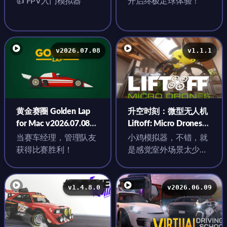
👍 FPV入门模拟器
开启终极足球体验！
Mac v2.7.2.0 中文原生
版
v2026.07.08
v1.1.1
黄金赛圈 Golden Lap
升空时刻：微型无人机
for Mac v2026.07.08
Liftoff: Micro Drones
英文原生版
for Mac v1.1.1 英文原
当赛车经理，管理队友
小鸡模拟器，不错，就
生版
获得比赛胜利！
是感觉室外场景太少
了，只有一个海上的
v1.4.8.0
v2026.06.09