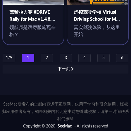
驾驶拉力赛 #DRIVE
虚拟驾驶学校 Virtual
Rally for Mac v1.4.8.0
Driving School for Mac
中文原生版
v2026.06.09 中文原生
领航员是话痨版施瓦辛
真实驾驶体验，从这里
版
格？
开始
1/9
1
2
3
4
5
6
下一页
SeeMac所发布的全部内容源于互联网，仅用于学习和研究使用，版权
归应用作者所有，如果相关内容无意中对您造成侵权，请第一时间联系
我们删除
Copyright © 2020
SeeMac
- All rights reserved