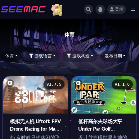
登录
全部
体育
体育
游戏语言
游戏构造
发布日期
v1.7.5
v1.1.6
模拟无人机 Liftoff: FPV
低杆高尔夫球场大亨
Drone Racing for Mac
Under Par Golf
v1.7.5 英文原生版含
Architect for Mac
👍 有时候只想休闲的飞
设计并管理世界各地的