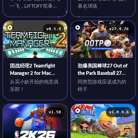
DLC
v1.1.6 中文原生版
一飞，LIFTOFF简单纯
著名球场
粹，体验很好
v0.5.4
v27.4.76
团战经理2 Teamfight
劲爆美国棒球27 Out of
Manager 2 for Mac
the Park Baseball 27
v0.5.4 中文原生版
for Mac v27.4.76 英文
从买小妖开始的电竞俱
同类型游戏应该成为的
原生版
乐部！
样子
v1.50
v1.0.9.6