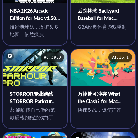
NBA 2K26 Arcade
后院棒球 Backyard
Edition for Mac v1.50
Baseball for Mac
中文原生版
v1.0.9.6 英文原生版
没经典球队，没街头多
GBA经典体育游戏重制
地图，依然换皮
v0.39.0
v1.15.1
STORROR专业跑酷
万物皆可冲突 What
STORROR Parkour
the Clash? for Mac
Pro for Mac v0.39.0 中
v1.15.1 中文原生版
👍 跑酷佬自己做的第一
快速对战，爆笑连连
文原生版
款硬核跑酷游戏终于来
了，以后可以“云跑酷”
了