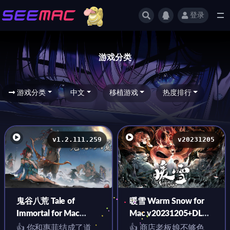
登录
游戏分类
游戏分类
游戏分类
中文
移植游戏
热度排行
v1.2.111.259
v20231205
鬼谷八荒 Tale of
暖雪 Warm Snow for
Immortal for Mac
Mac v20231205+DLC2
v1.2.111.259 中文移植
终业 中文移植版
👍 你和惠菲结成了道
👍 商店老板娘不够色