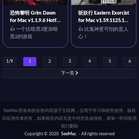
恐怖黎明 Grim Dawn
斩妖行 Eastern Exorcist
for Mac v1.1.9.6 Hotfix
for Mac v1.59.1125.1
中文移植版含DLC
中文移植版
👍 一个比暗黑3更加暗
👍 比鬼神更可怕的是人
黑2的游戏
心！
1/9
1
2
3
4
5
6
下一页
SeeMac所发布的全部内容源于互联网，仅用于学习和研究使用，版权
归应用作者所有，如果相关内容无意中对您造成侵权，请第一时间联系
我们删除
Copyright © 2020
SeeMac
- All rights reserved