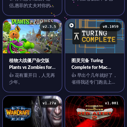
版
侣,惠菲的丈夫对你的亲
密度上升了！
v2.3.5
v0.1059
植物大战僵尸杂交版
图灵完备 Turing
Plants vs Zombies for
Complete for Mac
Mac v2.3.5 中文移植版
v0.1059 英文原生版
👍 花有重开日，人无再
👍 早出个几年就好了，
少年。
省得我还专门跑去上大
学
v1.27a
v1.001