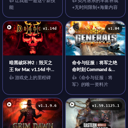
👍 让我逝一逝这个新技
👍 类河洛系的丰富养成
能
+无时间限制+海量内容
v1.14d
v1.04
暗黑破坏神2：毁灭之
命令与征服：将军之绝
王 for Mac v1.14d 中文
命时刻 Command &
单机移植版 含完美存档
Conquer Generals –
👍 游戏史上的里程碑
👍《命令与征服：将
Zero Hour for Mac
军》的唯一资料片
v1.04 中文移植版
v1.1.9.6
v1.59.1125.1