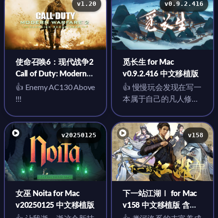
v1.20
v0.9.2.416
使命召唤6：现代战争2
觅长生 for Mac
Call of Duty: Modern
v0.9.2.416 中文移植版
Warfare 2 for Mac
👍 Enemy AC130 Above
👍 慢慢玩会发现在写一
v1.20 中文移植版
!!!
本属于自己的凡人修仙
传小说
v20250125
v158
女巫 Noita for Mac
下一站江湖Ⅰ for Mac
v20250125 中文移植版
v158 中文移植版 含
DLC