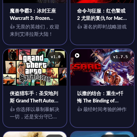
魔兽争霸3：冰封王座
命令与征服：红色警戒
Warcraft 3: Frozen
2 尤里的复仇 for Mac
Throne for mac v1.27a
v1.001 中文移植版
👍 无畏的英雄们，欢迎
👍 著名的即时战略游戏
中文移植版
来到艾泽拉斯大陆！
v1.0
v1.7.5
侠盗猎车手：圣安地列
以撒的结合：重生+忏
斯 Grand Theft Auto:
悔 The Binding of
San Andreas for Mac
Isaac: Rebirth for Mac
👍 你选择以暴制暴解决
👍 最经时间考验的神作
v1.0 中文移植版
v1.7.5 中文移植版
一切，还是安分守己完
成任务？