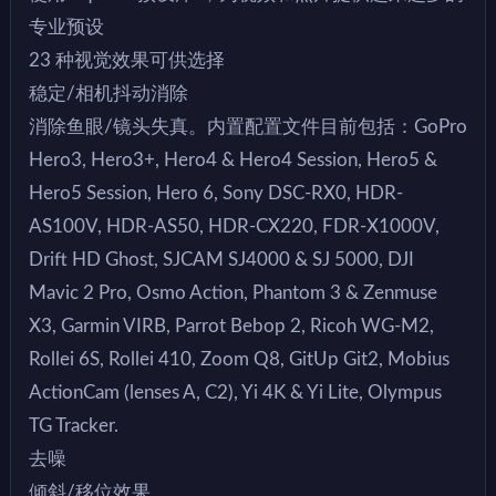
专业预设
23 种视觉效果可供选择
稳定/相机抖动消除
消除鱼眼/镜头失真。内置配置文件目前包括：GoPro
Hero3, Hero3+, Hero4 & Hero4 Session, Hero5 &
Hero5 Session, Hero 6, Sony DSC-RX0, HDR-
AS100V, HDR-AS50, HDR-CX220, FDR-X1000V,
Drift HD Ghost, SJCAM SJ4000 & SJ 5000, DJI
Mavic 2 Pro, Osmo Action, Phantom 3 & Zenmuse
X3, Garmin VIRB, Parrot Bebop 2, Ricoh WG-M2,
Rollei 6S, Rollei 410, Zoom Q8, GitUp Git2, Mobius
ActionCam (lenses A, C2), Yi 4K & Yi Lite, Olympus
TG Tracker.
去噪
倾斜/移位效果