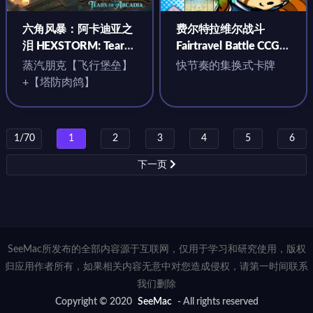
六角风暴：阿卡迪亚之
费尔特拉维尔战斗
泪 HEXSTORM: Tears
Fairtravel Battle CCG
of Arcadia for Mac
for Mac v41.3 英文原
蒸汽朋克【飞行堡垒】
快节奏的集换式卡牌
v1.0.02.00s 中文原生版
生版
+【塔防肉鸽】
1/70
1
2
3
4
5
6
下一页
SeeMac所发布的全部内容源于互联网，仅用于学习和研究使用，版权
归应用作者所有，如果相关内容无意中对您造成侵权，请第一时间联系
我们删除
Copyright © 2020
SeeMac
- All rights reserved