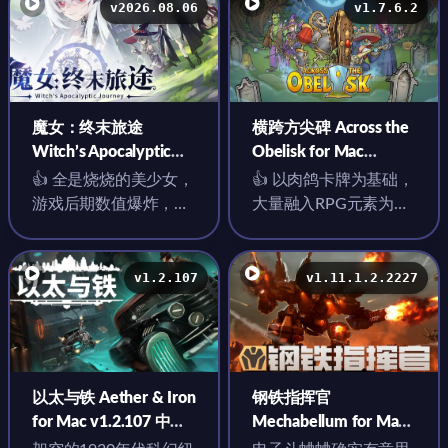
v2026.08.06
v1.7.6.2
魔女：终末旅途
横跨方尖碑 Across the
Witch’s Apocalyptic
Obelisk for Mac
Journey for Mac
v1.7.6.2 中文原生版 含
👍 全是烧烧的美少女，
👍 以肉鸽卡牌为基础，
v2026.08.06 中文原生
全部DLC
游戏后期数值爆炸，你
大量融入RPG元素为特
版
变态对面更变态，主打
点，在传统的体系下极
一个战斗爽，激情互秒
大的丰富了内容
v1.2.107
v1.11.1.2.2227
以太与铁 Aether & Iron
钢铁指挥官
for Mac v1.2.107 中文
Mechabellum for Mac
原生版
v1.11.1.2.2227 中文原