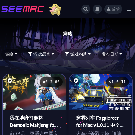
登录
全部
策略
策略
游戏语言
游戏构造
发布日期
v0.2.60
v1.0.11
我在地府打麻将
穿雾列车 Fogpiercer
Demonic Mahjong for
for Mac v1.0.11 中文原
Mac v0.2.60 中文原生
生版
👍 好玩，更适合中国宝
火车版杀戮尖塔+陷阵