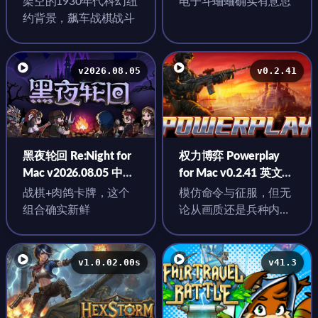
架空的1930年代科幻纽
电子斗蛐蛐确实有意思
生版
约背景，飙车战棋战斗
v2026.08.05
v0.2.41
黑夜轮回 Re:Night for
权力博弈 Powerplay
Mac v2026.08.05 中文
for Mac v0.2.41 英文原
原生版
生版
战棋+肉鸽卡牌，这个
模仿命令与征服，但无
组合确实新鲜
论从画质还是兵种内容
都乏善可陈，尸体腐
烂、坦克碾压等细节也
几乎没有
v1.0.02.00s
v41.3