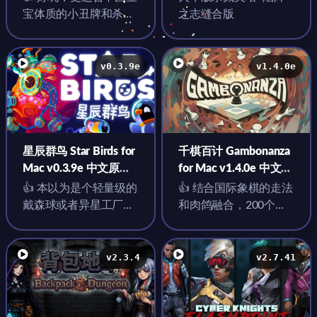
版
宝体质的小丑牌和杀戮
之志缝合版
尖塔
v0.3.9e
v1.4.0e
星辰群鸟 Star Birds for
千棋百计 Gambonanza
Mac v0.3.9e 中文原生
for Mac v1.4.0e 中文原
版
生版
👍 本以为是个轻量级的
👍 结合国际象棋的走法
戴森球或者异星工厂
和肉鸽融合，200个道
like；结果是个点点连
具，游戏玩法和流派很
线的拓扑画图解谜益智
多
游戏
v2.3.4
v2.7.41