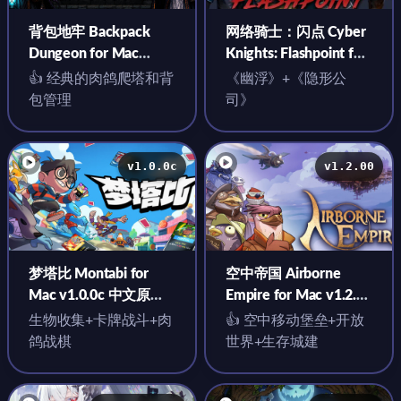
背包地牢 Backpack
网络骑士：闪点 Cyber
Dungeon for Mac
Knights: Flashpoint for
v2.3.4 中文原生版
Mac v2.7.41 英文原生
👍 经典的肉鸽爬塔和背
《幽浮》+《隐形公
版
包管理
司》
v1.0.0c
v1.2.00
梦塔比 Montabi for
空中帝国 Airborne
Mac v1.0.0c 中文原生
Empire for Mac v1.2.00
版
中文原生版
生物收集+卡牌战斗+肉
👍 空中移动堡垒+开放
鸽战棋
世界+生存城建