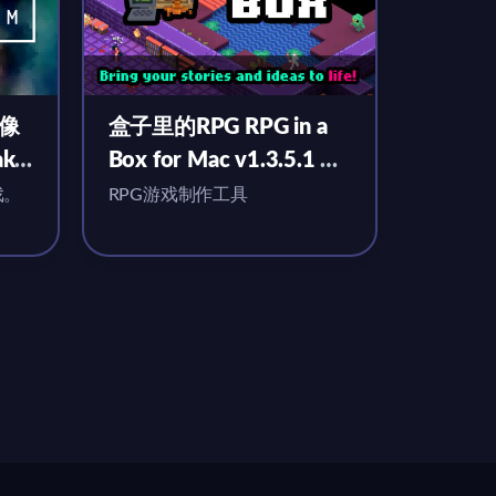
拟像
盒子里的RPG RPG in a
ake
Box for Mac v1.3.5.1 中
文原生版
戏。
RPG游戏制作工具