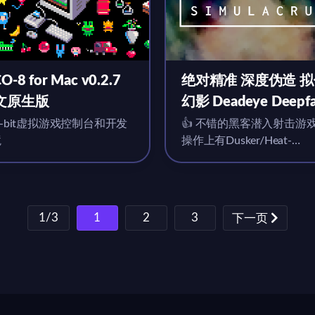
O-8 for Mac v0.2.7
绝对精准 深度伪造 
文原生版
幻影 Deadeye Deepf
Simulacrum for Mac
 8-bit虚拟游戏控制台和开发
👍 不错的黑客潜入射击游
境
操作上有Dusker/Heat-
v1.0.5.2 英文原生版
signature的味道，指令有...
1/3
1
2
3
下一页