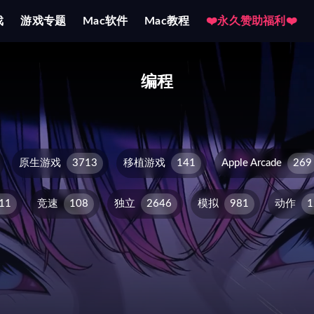
戏
游戏专题
Mac软件
Mac教程
❤️永久赞助福利❤️
编程
原生游戏
3713
移植游戏
141
Apple Arcade
269
11
竞速
108
独立
2646
模拟
981
动作
1