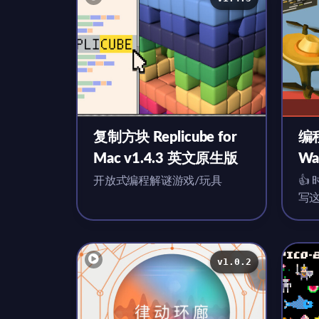
复制方块 Replicube for
编程
Mac v1.4.3 英文原生版
Wa
v2
开放式编程解谜游戏/玩具
👍
写
在
萝
v1.0.2