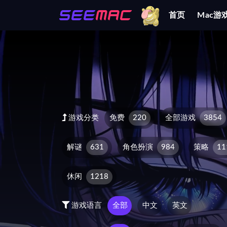
首页
Mac游
全部
游戏分类
免费
220
全部游戏
3854
解谜
631
角色扮演
984
策略
11
休闲
1218
游戏语言
全部
中文
英文