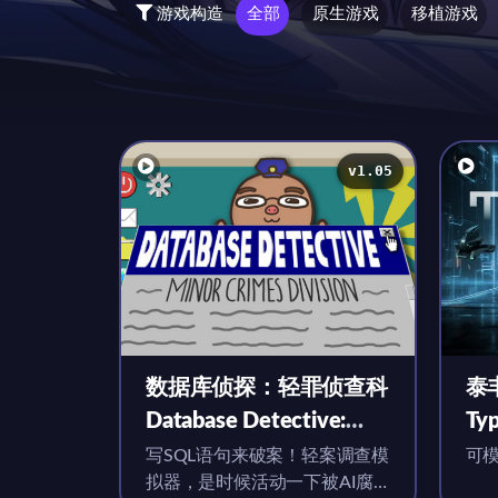
游戏构造
全部
原生游戏
移植游戏
v1.05
数据库侦探：轻罪侦查科
泰
Database Detective:
Typ
Minor Crimes Division
Ma
写SQL语句来破案！轻案调查模
可
拟器，是时候活动一下被AI腐
for Mac v1.05 英文原生