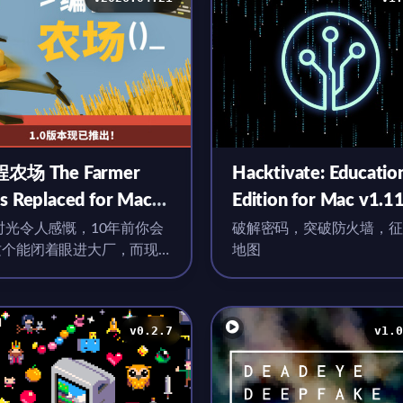
农场 The Farmer
Hacktivate: Educatio
s Replaced for Mac
Edition for Mac v1.1
026.04.21 中文原生版
英文原生版
 时光令人感慨，10年前你会
破解密码，突破防火墙，征
这个能闭着眼进大厂，而现
地图
你会写这个在小厂只能算个
莉
v0.2.7
v1.0