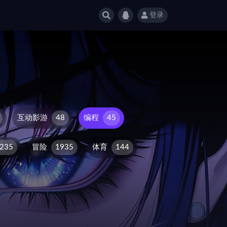
登录
互动影游
48
编程
45
235
冒险
1935
体育
144