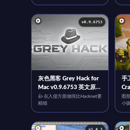
化的大脑了
版
v0.9.6753
灰色黑客 Grey Hack for
手
Mac v0.9.6753 英文原生
Cra
版
Pr
👍 在入侵方面做得比Hacknet要
图
精细
小
fo
点
生
v1.4.3