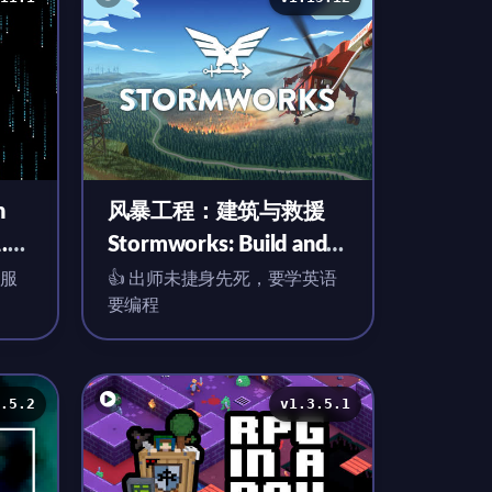
n
风暴工程：建筑与救援
1.1
Stormworks: Build and
Rescue for Mac
服
👍 出师未捷身先死，要学英语
要编程
v1.15.12 英文原生版 含
全部DLC
.5.2
v1.3.5.1