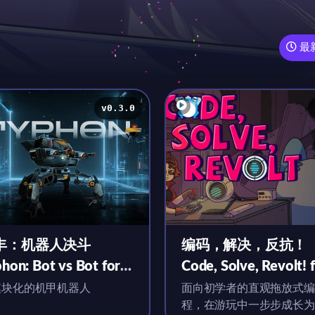
最
v0.3.0
丰：机器人决斗
编码，解决，反抗！
hon: Bot vs Bot for
Code, Solve, Revolt! 
c v0.3.0 英文原生版
Mac v1.0 中文原生版
模块化的机甲机器人
面向初学者的直观拖放式编
程，在游玩中一步步成长为