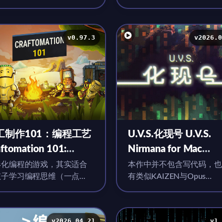
序员
v0.97.3
v2026.0
工制作101：编程工艺
U.V.S.化现号 U.V.S.
ftomation 101:
Nirmana for Mac
ogramming & Craft
v2026.05.05 中文
形化编程的游戏，其实适合
本作中并不包含写代码，也
孩子学习编程思维（一点
有类似KAIZEN与Opus
r Mac v0.97.3 中文原
）
Magnum的编程系统，只
版
虑元...
v2026.04.21
v1.