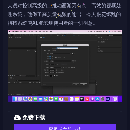
人员对控制高级的二维动画游刃有余；高效的视频处
理系统，确保了高质量视频的输出；令人眼花缭乱的
特技系统使AE能实现使用者的一切创意。
免费下载
登录后立即下载