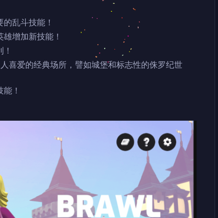
要的乱斗技能！
英雄增加新技能！
利！
受人喜爱的经典场所，譬如城堡和标志性的侏罗纪世
技能！