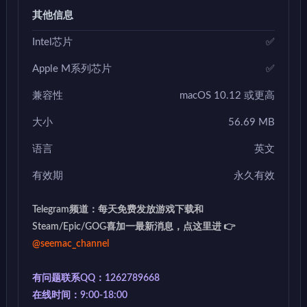
其他信息
Intel芯片
✅
Apple M系列芯片
✅
兼容性
macOS 10.12 或更高
大小
56.69 MB
语言
英文
有效期
永久有效
Telegram频道：每天免费发放游戏下载和
Steam/Epic/GOG喜加一最新消息，点这里进 👉
@seemac_channel
有问题联系QQ：1262789668
在线时间：9:00-18:00