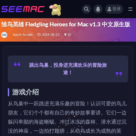
登录
全部
雏鸟英雄 Fledgling Heroes for Mac v1.3 中文原生版
Apple Arcade
2024-08-23
10
跳出鸟巢，投身进充满欢乐的冒险旅
途！
游戏介绍
从鸟巢中一跃跳进充满乐趣的冒险！认识可爱的鸟儿
朋友，它们个个都有自己的奇妙故事要讲。它们一边
躲闪卑鄙的海盗蜥蜴、冲过冰冻的森林、潜水通过沉
没的神庙，一边拍打翅膀，从幼鸟成长为成熟的英