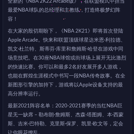
全新的《NBA 2K22 Arcade版》，在联盟模式中担当
最爱NBA球队的总经理和主教练，打造终极梦幻阵
容！
在大家的殷切期盼下，《NBA 2K21》即将首次登陆
Apple Arcade。快来和联盟顶级球星达米恩·利拉德、
凯文·杜兰特、斯蒂芬·库里和詹姆斯·哈登在游戏中同
场竞技吧。在30座NBA球馆或街球场上展开无比激烈
的快速比赛。你可以和最多2名好友展开多人游戏，
也能在辉煌生涯模式中书写一段NBA传奇故事。在全
新图形引擎的加持下，游戏将以Apple设备支持的最
高分辨率运行。
最新2021阵容名单：2020-2021赛季的当红NBA巨
星无一缺席 – 勒布朗·詹姆斯、杰森·塔图姆、本·西蒙
斯、吉米·巴特勒、克里斯·保罗、凯里·欧文等，定会
让你眼花缭乱。