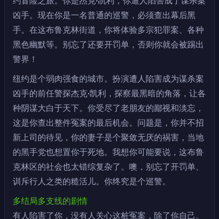
约冒险之旅。你是杰克·凯利，你遭人陷害成了谋杀案
凶手。现在你是一名普通的巡警，必须查出幕后黑
手。在这布鲁克林街道，你将体验多宗犯罪案、各种
黑色幽默等。别忘了还要开罚单，否则你就会被踢出
警界！
纽约是个弱肉强食的城市。扮演遭人陷害成为谋杀案
凶手的前任警探杰克·凯利，探察最黑暗的角落，让各
种阴谋大白于天下。你受尽了老朋友的鄙视和淡忘，
这是你查出整件冤案的最后机会。问题是，你并不招
新上司的待见，你的妻子是个聚敛无厌的祸害，当地
的黑手党也想置你于死地。我想你可能要说，这布鲁
克林区的社会也太错综复杂了。噢，别忘了开罚单、
训斥行人之类的糙活儿。你终究是个巡警。
多结局多支线的剧情
有人陷害了你，没有人关心这桩冤案，除了你自己。