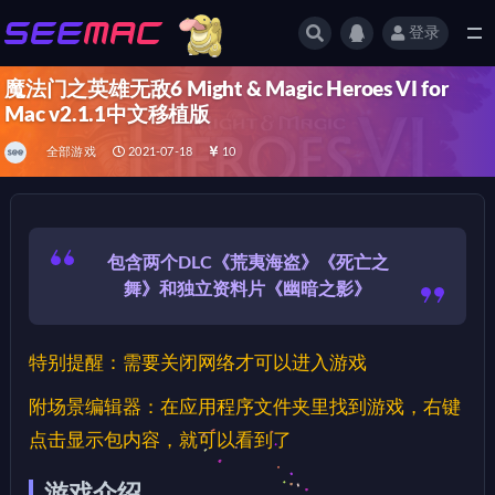
登录
全部
魔法门之英雄无敌6 Might & Magic Heroes VI for
Mac v2.1.1中文移植版
全部游戏
2021-07-18
10
包含
两个
DLC
《荒夷海盗》《死亡之
舞》
和
独立资料片
《幽暗之影》
特别提醒：需要关闭网络才可以进入游戏
附场景编辑器：在应用程序文件夹里找到游戏，右键
点击显示包内容，就可以看到了
游戏介绍