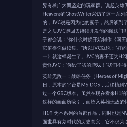
界有着广大而坚定的玩家群。说起英雄无敌的
Heavens的GhostWriter采访了
的，JVC说是因为他的妻子，然后谈到
是之后JVC跑回去继续开发他的魔法门R
子都会说：“你什么时候开始制作《国
它值得你做续集。”所以JVC就说：“好
一》就这样诞生了。JVC的妻子还为H
责怪JVC：“你毁了我的游戏！”我们不
英雄无敌一：战略任务（Heroes of Might an
日，原本的平台是MS-DOS，后移植到Wi
过一个GBC版本。虽然在现在看来H1
这样的画面所吸引，而堕入英雄无敌的
H1作为本系列的首部作品，同时也是N
面世具有划时代的历史意义，它不仅为