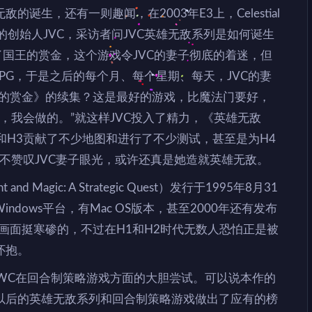
诞生，还有一则趣闻，在2003年E3上，Celestial
这一系列的创始人JVC，采访者问JVC英雄无敌系列是如何诞生
了国王的赏金，这个游戏令JVC的妻子彻底的着迷，但
PG，于是之后的每个月、每个星期、每天，JVC的妻
王的赏金》的续集？这是最好的游戏，比魔法门要好，
的，我会做的。”就这样JVC投入了精力，《英雄无敌
2和H3贡献了不少地图和进行了不少测试，甚至是为H4
得不赞叹JVC妻子眼光，或许还真是她造就英雄无敌。
d Magic: A Strategic Quest）发行于1995年8月31
ndows平台，有Mac OS版本，甚至2000年还有发布
的画面挺寒碜的，不过在H1和H2时代无数人恐怕正是被
怀抱。
WC在回合制策略游戏方面的大胆尝试。可以说本作的
以后的英雄无敌系列和回合制策略游戏做出了应有的榜