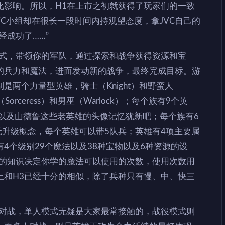
化影响。所以，H1在上市之初就获得了玩家们的一致
WC小组却在很长一段时间内持观望态度，拿JVC自己的
经成功了……”
模式，带领你的军队，通过探索和战争获得资源和宝
的兵力和魔法，进而发动新的战争，最终完成目标。游
两个力量型英雄，骑士（Knight）和野蛮人
Sorceress）和男巫（Warlock）；每个族有9个英
以及山德鲁这些老英雄的头像记忆犹新吧；每个族有6
无升级概念，每个英雄可以带5队兵；英雄有4项主要属
4个级别29个魔法以及38种宝物以及6种资源的设
里的知识决定你学的魔法可以使用的次数，使用次数用
上和H3已经十分的相似，除了兵种只有慢、中、快三
人对战，单人模式无疑是大家最常接触的，战役模式则