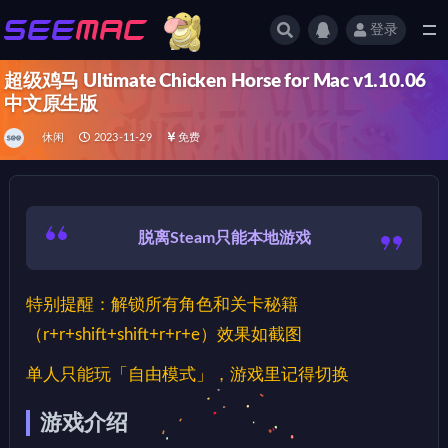
登录
全部
超级鸡马 Ultimate Chicken Horse for Mac v1.10.06
中文原生版
休闲
2023-11-29
免费
脱离Steam只能本地游戏
特别提醒：解锁所有角色和关卡秘籍
（r+r+shift+shift+r+r+e）效果如截图
单人只能玩「自由模式」，游戏里记得切换
游戏介绍