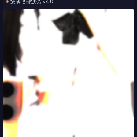
缓解眼部疲劳 v4.0