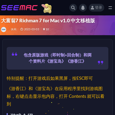
登录
全部
大富翁7 Richman 7 for Mac v1.0 中文移植版
休闲
2023-03-03
10
包含原版游戏（即时制+回合制）
和
两
个资料片
《游宝岛》《游香江》
特别提醒：打开游戏后如果黑屏，按ESC即可
《游香江》和《游宝岛》在应用程序里找到游戏图
标，右键点击显示包内容，打开 Contents 就可以看
到