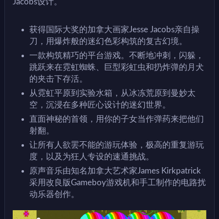
Jacobs设计。
获得国际大奖的加拿大画家Jesse Jacobs亲自操
刀，用爆炸般的迷幻色彩构筑的复古幻境。
一款构筑精巧的平台游戏。不断地冲刺，闪躲，
跳跃来在霓虹蜘蛛、巨型彩虹虫和扔炸弹的月犬
的夹击下存活。
从霓虹平原到实验水箱，从冰冻荒原到曼妙太
空，沉浸在多种匠心设计的迷幻世界。
直面神秘的首领，用你的子女当作弹药来把他们
射翻。
让所有人欲罢不能的游玩体验，极高的重复游玩
度，以及为狂人专设的速通挑战。
原声音乐由知名加拿大艺术家James Kirkpatrick
采用改良版Gameboy游戏机和手工制作的电路扰
动乐器创作。