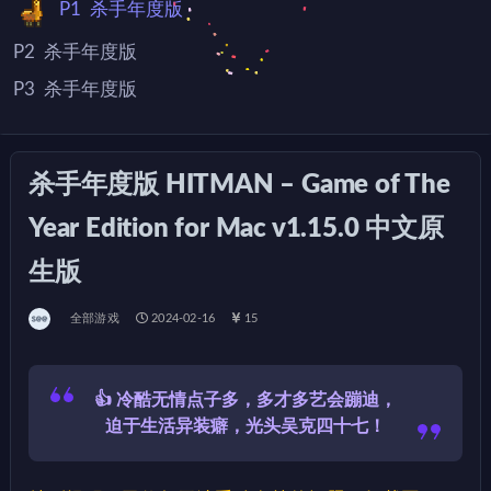
P1
杀手年度版
P2
杀手年度版
P3
杀手年度版
P4
杀手年度版
P5
杀手年度版
杀手年度版 HITMAN – Game of The
P6
杀手年度版
Year Edition for Mac v1.15.0 中文原
P7
杀手年度版
生版
全部游戏
2024-02-16
15
👍 冷酷无情点子多，多才多艺会蹦迪，
迫于生活异装癖，光头吴克四十七！