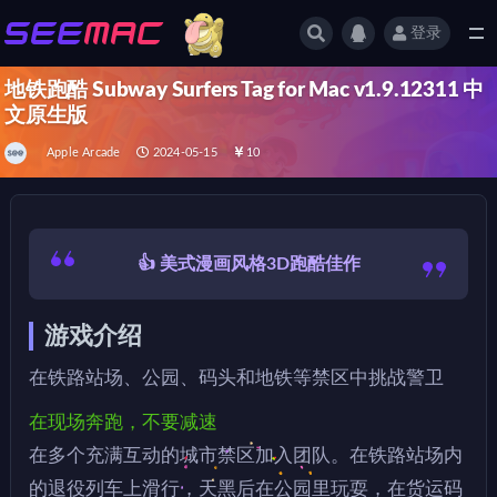
登录
全部
地铁跑酷 Subway Surfers Tag for Mac v1.9.12311 中
文原生版
Apple Arcade
2024-05-15
10
👍 美式漫画风格3D跑酷佳作
游戏介绍
在铁路站场、公园、码头和地铁等禁区中挑战警卫
在现场奔跑，不要减速
在多个充满互动的城市禁区加入团队。在铁路站场内
的退役列车上滑行，天黑后在公园里玩耍，在货运码