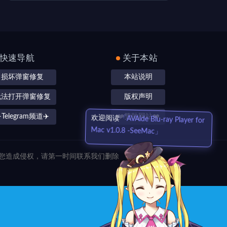
快速导航
关于本站
损坏弹窗修复
本站说明
无法打开弹窗修复
版权声明
️Telegram频道✈️
❤️赞助网站❤️
欢迎阅读
「AVAide Blu-ray Player for
Mac v1.0.8 -SeeMac」
对您造成侵权，请第一时间联系我们删除