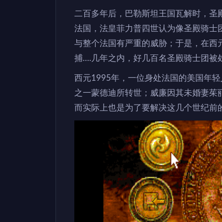
二百多年后，巴勒斯坦王国瓦解时，圣
法国，法皇菲力普四世认为像圣殿骑士
与整个法国有严重的威胁；于是，在西元
捕….几年之内，好几百名圣殿骑士团被
西元1995年，一位身处法国的美国年
之一蒙德迪所转世；威廉因其未婚妻茱
而实际上也是为了要解决这几个世纪前