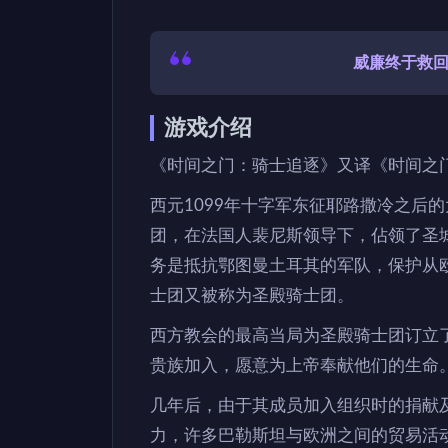
威廉终于救回
游戏介绍
《时间之门：骑士追逐》又译《时间之
西元1099年十字军东征耶路撒冷之后
团，在法国人裴尼斯领导下，佔领了圣
务是抵抗鄂图曼土耳其的军队，保护从
士团又被称为圣殿骑士团。
西方教会的最高当局为圣殿骑士团订立
贵族加入，愿意为上帝奉献他们的生命
几年后，由于其成员加入组织时的捐献
力，许多巴勒斯坦与欧洲之间的贸易活