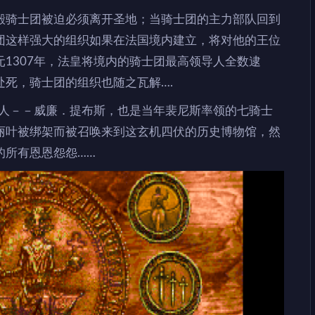
殿骑士团被迫必须离开圣地；当骑士团的主力部队回到
团这样强大的组织如果在法国境内建立，将对他的王位
1307年，法皇将境内的骑士团最高领导人全数逮
处死，骑士团的组织也随之瓦解….
轻人－－威廉．提布斯，也是当年裴尼斯率领的七骑士
丽叶被绑架而被召唤来到这玄机四伏的历史博物馆，然
的所有恩恩怨怨……