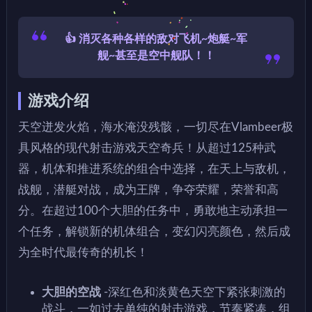
👍 消灭各种各样的敌对飞机~炮艇~军
舰~甚至是空中舰队！！
游戏介绍
天空迸发火焰，海水淹没残骸，一切尽在Vlambeer极
具风格的现代射击游戏天空奇兵！从超过125种武
器，机体和推进系统的组合中选择，在天上与敌机，
战舰，潜艇对战，成为王牌，争夺荣耀，荣誉和高
分。在超过100个大胆的任务中，勇敢地主动承担一
个任务，解锁新的机体组合，变幻闪亮颜色，然后成
为全时代最传奇的机长！
大胆的空战
-深红色和淡黄色天空下紧张刺激的
战斗，一如过去单纯的射击游戏，节奏紧凑，组