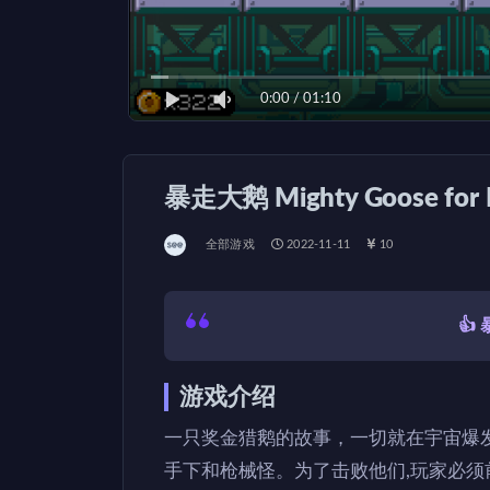
0:00
/
01:10
暴走大鹅 Mighty Goose fo
全部游戏
2022-11-11
10
👍
游戏介绍
一只奖金猎鹅的故事，一切就在宇宙爆
手下和枪械怪。为了击败他们,玩家必