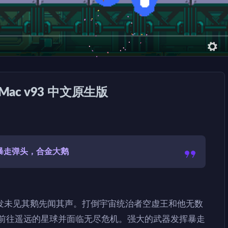
r Mac v93 中文原生版
 暴走弹头，合金大鹅
发未见其鹅先闻其声。打倒宇宙统治者空虚王和他无数
须前往遥远的星球并面临无尽危机。强大的武器发挥暴走