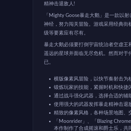
精神击退敌人!
「Mighty Goose暴走大鹅」是一
神经，努力闯关冒险。游戏采用经典街
级等要素应有尽有。
暴走大鹅必须要打倒宇宙统治者空虚王
遥远的星球并面临无尽危机。然而对于
已。
横版像素风冒险，以快节奏射击为
锻炼玩家的技能，紧握时机和快捷闪
通过战斗强化武器，选择合适的辅
使用强大的武器发挥暴走精神击退
精致的像素风格，各种场景地图、
「Moonrider」、「Blazing Chrom
本作制作了合成摇滚和爵士乐，共