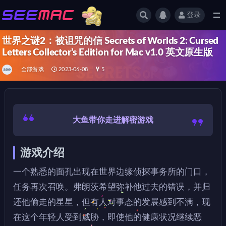
登录
全部
世界之谜2：被诅咒的信 Secrets of Worlds 2: Cursed
Letters Collector’s Edition for Mac v1.0 英文原生版
全部游戏
2023-06-08
5
大鱼带你走进解密游戏
游戏介绍
一个熟悉的面孔出现在世界边缘侦探事务所的门口，
任务再次召唤。弗朗茨希望弥补他过去的错误，并归
还他偷走的星星，但有人对事态的发展感到不满，现
在这个年轻人受到威胁，即使他的健康状况继续恶