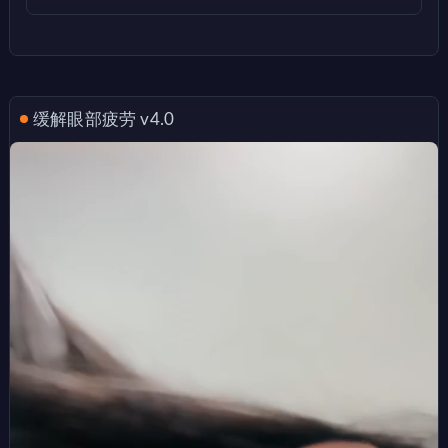
缓解眼部疲劳 v4.0