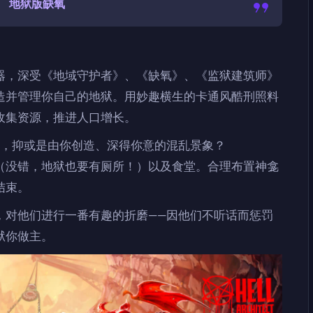
地狱版缺氧
器，深受《地域守护者》、《缺氧》、《监狱建筑师》
造并管理你自己的地狱。用妙趣横生的卡通风酷刑照料
收集资源，推进人口增长。
狱，抑或是由你创造、深得你意的混乱景象？
（没错，地狱也要有厕所！）以及食堂。合理布置神龛
结束。
，对他们进行一番有趣的折磨——因他们不听话而惩罚
狱你做主。