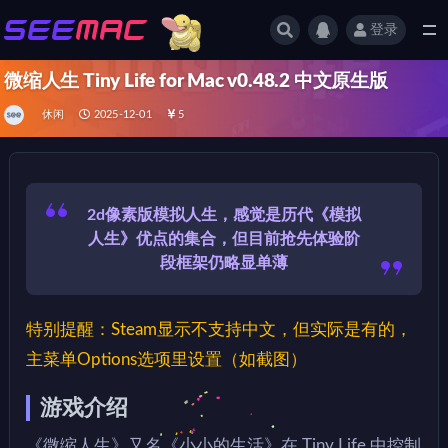
登录
全部
微缩人生 Tiny Life for Mac v0.48.2 中文原生版
休闲
2025-12-01
5
2d像素版模拟人生，感觉是历代《模拟
人生》优点的集合，但目前抢先体验阶
段框架仍略显单薄
特别提醒：Steam显示不支持中文，但实际是有的，
主菜单Options选项里设置（如截图）
游戏介绍
《微缩人生》又名《小小的生活》在 Tiny Life 中控制