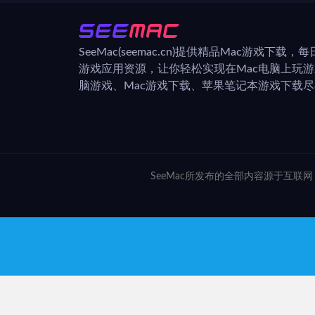
SeeMac(seemac.cn)提供精品Mac游戏下载
游戏应用资源，让你轻松实现在Mac电脑上玩
脑游戏、Mac游戏下载、苹果笔记本游戏下载尽在
SeeMac所发布的全部内容源于互