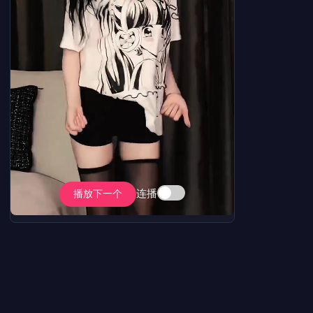
连播
播放下一个