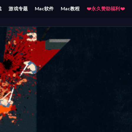
戏
游戏专题
Mac软件
Mac教程
❤️永久赞助福利❤️