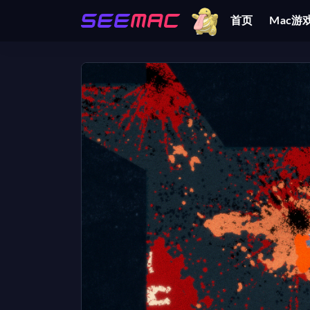
首页
Mac游
全部