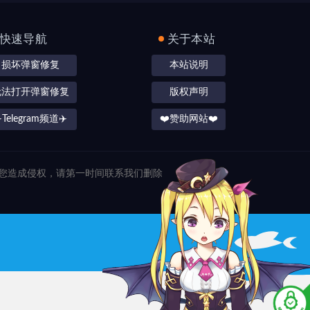
快速导航
关于本站
损坏弹窗修复
本站说明
无法打开弹窗修复
版权声明
️Telegram频道✈️
❤️赞助网站❤️
对您造成侵权，请第一时间联系我们删除