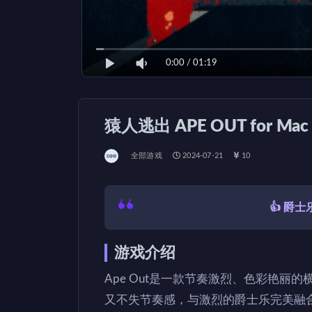
0:00
/
01:19
猿人逃出 APE OUT for Ma
全部游戏
2024-07-21
10
👍 爵
游戏介绍
Ape Out是一款节奏激烈、色彩艳
又不失节奏感，与激烈的爵士乐完美融