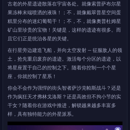
古老的外星遗迹散落在宇宙各处。就像索普萨布尔星
果冻棒末端喷洒的液珠！；不，就像戴翠普星空间蛋
糕里分布的迷幻葡萄干！；不，不，就像奧普杜姆星
矿山里珍贵的宝物！关键是，这样的遗迹有很多。而
且它们正是统治各星的关键。
在行星旁边建造飞船，并向太空发射 — 征服敌人的领
土，抢先重启废弃的遗迹。激活每个分区的遗迹，以
将星座置于自己的控制之下。随着你控制一个个星
座，你就控制了星系！
你会不会作为强悍的街头智者萨沙克帕斯战斗？还是
作为疯狂天才弗林戈洛斯？还是高效但不拘小节的实
干女？随着你在游戏中推进，解锁越来越多丰富多
样，具有独特能力的外星派系。