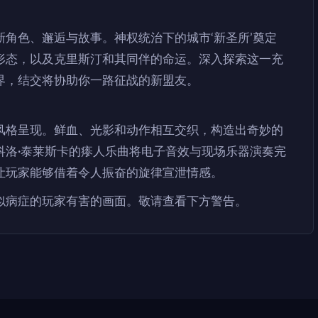
角色、邂逅与故事。神权统治下的城市‘新圣所’奠定
形态，以及克里斯汀和其同伴的命运。深入探索这一充
界，结交将协助你一路征战的新盟友。
风格呈现。鲜血、光影和动作相互交织，构造出奇妙的
科洛·泰莱斯卡的瘆人乐曲将电子音效与现场乐器演奏完
让玩家能够借着令人振奋的旋律宣泄情感。
似病症的玩家有害的画面。敬请查看下方警告。