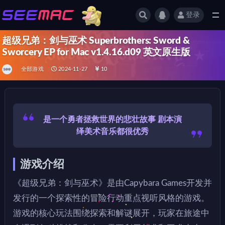
登录
全部
超级兄弟：剑与巫术 Superbrothers: Sword &
Sworcery EP for Mac v1.4.16.d09 英文原生版
全部游戏
2024-11-27
10
是一个勇者拯救世界的悲壮故事 剧本演
绎美术音乐都很优秀
游戏介绍
《超级兄弟：剑与巫术》是由Capybara Games开发并
发行的一个探索性的冒险行动重点视听风格的游戏。
游戏的核心玩法围绕探索和解谜展开，玩家在旅途中