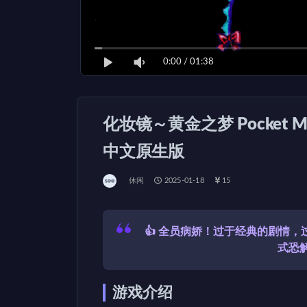
0:00
/
01:38
化妆镜～黄金之梦 Pocket Mirror
中文原生版
休闲
2025-01-18
15
👍 全员病娇！过于经典的剧情
式恐
游戏介绍