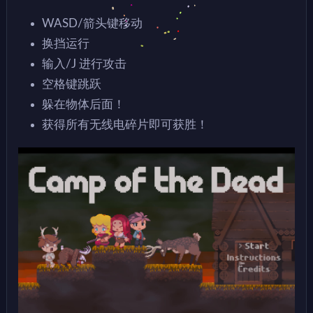
WASD/箭头键移动
换挡运行
输入/J 进行攻击
空格键跳跃
躲在物体后面！
获得所有无线电碎片即可获胜！