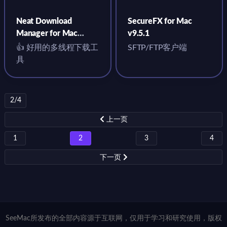
Neat Download
SecureFX for Mac
Manager for Mac
v9.5.1
v1.3.24
👍 好用的多线程下载工
SFTP/FTP客户端
具
2/4
上一页
1
2
3
4
下一页
SeeMac所发布的全部内容源于互联网，仅用于学习和研究使用，版权