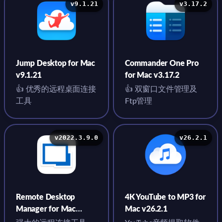
v9.1.21
v3.17.2
Jump Desktop for Mac
Commander One Pro
v9.1.21
for Mac v3.17.2
👍 优秀的远程桌面连接
👍 双窗口文件管理及
工具
Ftp管理
v2022.3.9.0
v26.2.1
Remote Desktop
4K YouTube to MP3 for
Manager for Mac
Mac v26.2.1
v2022.3.9.0