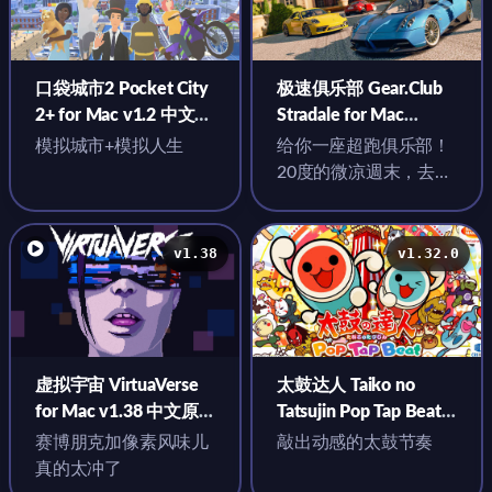
口袋城市2 Pocket City
极速俱乐部 Gear.Club
2+ for Mac v1.2 中文原
Stradale for Mac
生版
v1.35.0 中文原生版
模拟城市+模拟人生
给你一座超跑俱乐部！
20度的微凉週末，去意
大利感受超跑驰骋！
v1.38
v1.32.0
虚拟宇宙 VirtuaVerse
太鼓达人 Taiko no
for Mac v1.38 中文原
Tatsujin Pop Tap Bea‪t‬
生版
for Mac v1.32.0 中文原
赛博朋克加像素风味儿
敲出动感的太鼓节奏
生版
真的太冲了