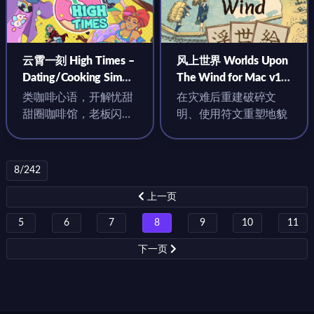
云霄一刻 High Times –
风上世界 Worlds Upon
Dating/Cooking Sim
The Wind for Mac v1.0
for Mac v0.15.7 中文原
英文原生版
类咖啡心语，开解忧甜
在灾难后重建破碎文
生版
甜圈咖啡馆，老板闪
明、使用符文重塑地貌
婚，前任们纠缠？这...
8/242
上一页
5
6
7
8
9
10
11
下一页