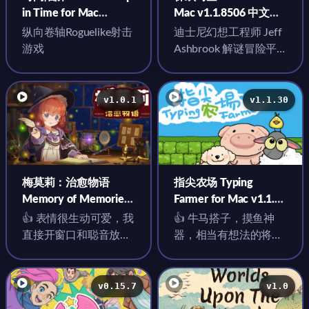
in Time for Mac
Mac v1.1.8506 中文原
v2026.07.25 英文原生
生版
纵向卷轴Roguelike射击
迪士尼幻想工程师 Jeff
版
游戏
Ashbrook 解谜冒险平
台新游
v1.0.1
v1.1.30
梅莫莉：治愈物语
指尖农场 Typing
Memory of Memorie :
Farmer for Mac v1.1.30
A Chill Story for Mac
中文原生版
👍 表情很生动可爱，我
👍 牛马搭子，摸鱼神
v1.0.1 中文原生版
直接开窗口和聪音放一
器，相当有想法的将种
块面对面专注
田和键鼠输入进行结
合，键盘上的每个键就
是农场上的每块...
v0.15.7
v1.0