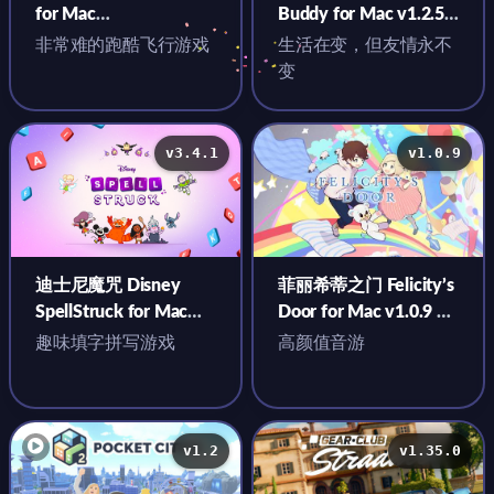
for Mac
Buddy for Mac v1.2.5
v2.5.0.18(v1.50) 英文原
中文原生版
非常难的跑酷飞行游戏
生活在变，但友情永不
生版
变
v3.4.1
v1.0.9
迪士尼魔咒 Disney
菲丽希蒂之门 Felicity’s
SpellStruck for Mac
Door for Mac v1.0.9 中
v3.4.1 英文原生版
文原生版
趣味填字拼写游戏
高颜值音游
v1.2
v1.35.0