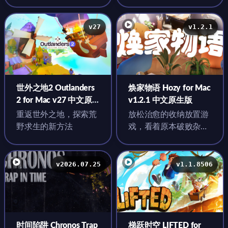
v27
v1.2.1
世外之地2 Outlanders
焕家物语 Hozy for Mac
2 for Mac v27 中文原
v1.2.1 中文原生版
生版
重返世外之地，探索荒
放松治愈的收纳放置游
野求生的新方法
戏，看着原本破败杂乱
的房间一点点变得干净
整洁，不仅成就感满
满，内心也逐渐...
v2026.07.25
v1.1.8506
时间陷阱 Chronos Trap
梯跃时空 LIFTED for