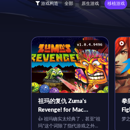
游戏构造
全部
原生游戏
移植游戏
v1.0.4.9496
祖玛的复仇 Zuma’s
拳皇
Revenge! for Mac
Fig
v1.0.4.9496 英文移植版
英
👍 祖玛确实太经典了，甚至“祖
梦
玛”这个词除了指代游戏之外，