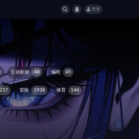
登录
互动影游
48
编程
45
237
冒险
1938
体育
144