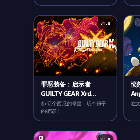
本身还代表了一种玩法
v1.0
罪恶装备：启示者
愤
GUILTY GEAR Xrd
Ang
REVELATOR for Mac
Ma
👍 玩个西瓜的拳皇，玩个锤子
在
的街霸！
v1.0 英文移植版
v1.0