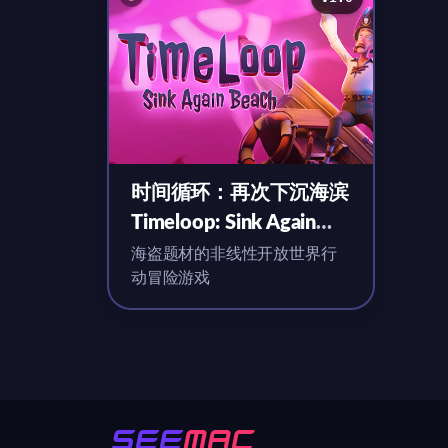
时间循环：再次下沉海滨
Timeloop: Sink Again
Beach for Mac v1.0 英文
海盗题材的非线性开放世界行
动冒险游戏
移植版