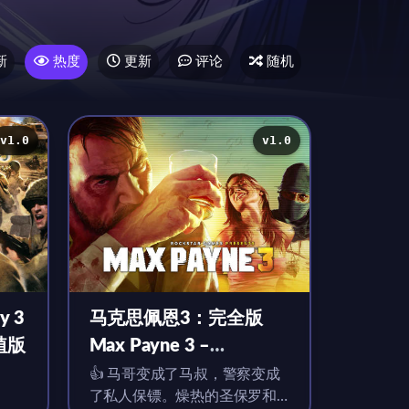
新
热度
更新
评论
随机
v1.0
v1.0
y 3
马克思佩恩3：完全版
移植版
Max Payne 3 –
Complete Edition for
👍 马哥变成了马叔，警察变成
了私人保镖。燥热的圣保罗和
Mac v1.0 英文移植版