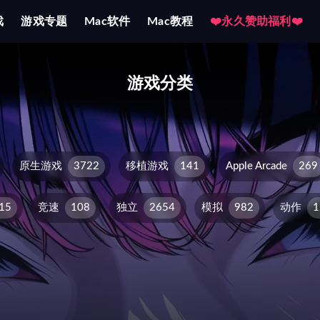
戏
游戏专题
Mac软件
Mac教程
❤️永久赞助福利❤️
分类
游戏分类
原生游戏
3722
移植游戏
141
Apple Arcade
269
15
竞速
108
独立
2654
模拟
982
动作
1