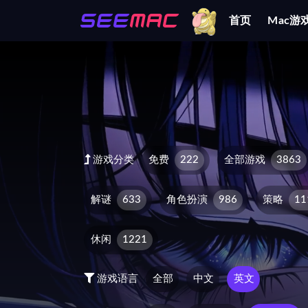
首页
Mac游
游戏
游戏分类
免费
222
全部游戏
3863
解谜
633
角色扮演
986
策略
11
休闲
1221
游戏语言
全部
中文
英文