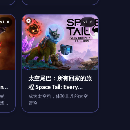
马叔疲惫而堕落的内心相互照
应着
v1.0
v1.0
太空尾巴：所有回家的旅
on
程 Space Tail: Every
)英
Journey Leads Home for
通的
成为太空狗，体验非凡的太空
游戏
冒险
Mac v1.0 英文移植版