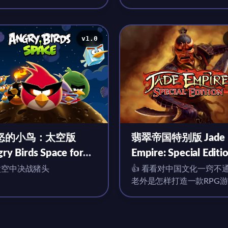
v1.0
怒的小鸟：太空版
翡翠帝国特别版 Jade
ry Birds Space for
Empire: Special Editi
c v1.0 英文移植版
for Mac v1.0(15538
太空中决战猪头
👍 看看对中国文化一窍不
老外是怎样打造一款RPG
文移植版
的