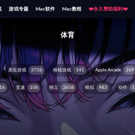
戏
游戏专题
Mac软件
Mac教程
❤️永久赞助福利❤️
体育
原生游戏
3726
移植游戏
141
Apple Arcade
269
16
竞速
108
独立
2658
模拟
983
动作
1