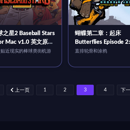
之星2 Baseball Stars
蝴蝶第二章：起床
for Mac v1.0 英文原生
Butterflies Episode 2:
Getting Up for Mac
较贴近现实的棒球类街机游
直排轮滑和涂鸦
v1.3.12 英文原生版
1
2
3
4
上一页
下