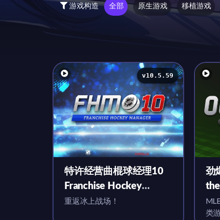
游戏构造
全部
原生游戏
移植游戏
v10.5.59
特许经营曲棍球经理10
劲爆
Franchise Hockey
the
Manager 10 for Mac
Ma
重返冰上战场！
ML
类
v10.5.59 英文原生版
版