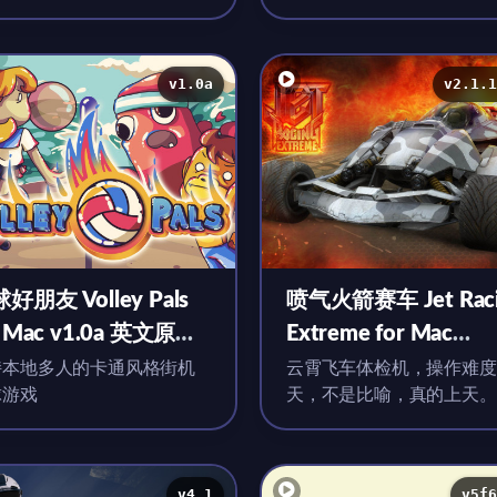
v1.0a
v2.1.1
好朋友 Volley Pals
喷气火箭赛车 Jet Raci
r Mac v1.0a 英文原生
Extreme for Mac
v2.1.1.226 B 英文
持本地多人的卡通风格街机
云霄飞车体检机，操作难度
球游戏
天，不是比喻，真的上天。
v4.1
v5f6