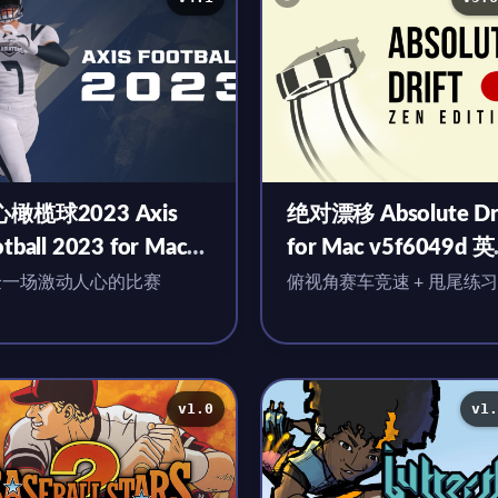
橄榄球2023 Axis
绝对漂移 Absolute Dri
tball 2023 for Mac
for Mac v5f6049d 
.1 英文原生版
原生版
验一场激动人心的比赛
俯视角赛车竞速 + 甩尾练
v1.0
v1.