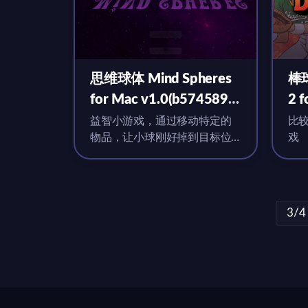
思维球体 Mind Spheres
棒球
for Mac v1.0(b5745899)
2 
英文原生版
版
益智小游戏，通过移动特定的
比
物品，让小球刚好掉到目标位
戏
置
3/4