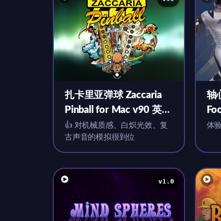
扎卡里亚弹球 Zaccaria
轴心
Pinball for Mac v90 英文
Foo
原生版 含DLC
v4
👍 对机械质感、白炽光效、复
体
古声音的模拟很到位
v1.0