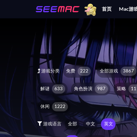
首页
Mac游
全部
游戏分类
免费
222
全部游戏
3867
解谜
633
角色扮演
987
策略
11
休闲
1222
游戏语言
全部
中文
英文