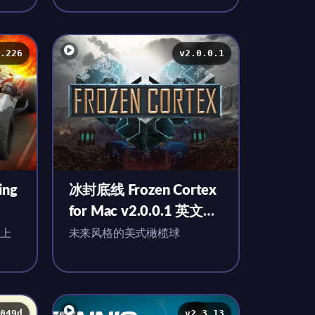
.226
v2.0.0.1
ng
冰封底线 Frozen Cortex
for Mac v2.0.0.1 英文原
原生版
生版 附DLC
上
未来风格的美式橄榄球
049d
v2.3.13