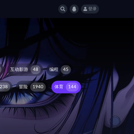
登录
互动影游
48
编程
45
238
冒险
1940
体育
144