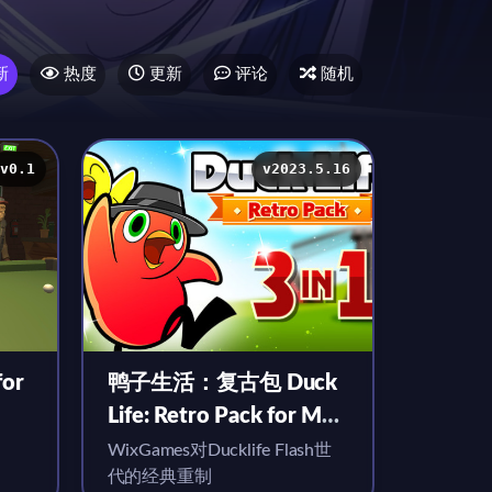
新
热度
更新
评论
随机
v0.1
v2023.5.16
for
鸭子生活：复古包 Duck
Life: Retro Pack for Mac
v2023.5.16 英文原生版
WixGames对Ducklife Flash世
代的经典重制