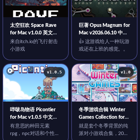
太空狂欢 Space Rave
巨著 Opus Magnum for
for Mac v1.0.0 英文原
Mac v2026.06.10 中文
生版
原生版
来自itch.io的飞行射击
👍 这游戏给人一种玩游
小游戏
戏还在上班的感觉。。
v1.0.5
v1.0
哔啵岛物语 Picontier
冬季游戏合辑 Winter
for Mac v1.0.5 中文原
Games Collection for
生版
Mac v1.0 中文原生版
有意思的种田元素
就是套个冬季背景的纯
rpg，npc对话和个性都
派对小游戏合集，20多