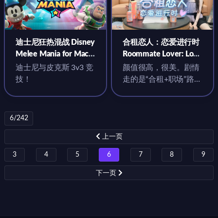
迪士尼狂热混战 Disney
合租恋人：恋爱进行时
Melee Mania for Mac
Roommate Lover: Love
v1.7.0 中文原生版
in Progress for Mac
迪士尼与皮克斯 3v3 竞
颜值很高，很美。剧情
v2026.05.29 中文原生
技！
走的是“合租+职场”路
版
线，但玩起来更像是在
看低配互动剧，适合只
看脸的玩家
6/242
上一页
3
4
5
6
7
8
9
下一页