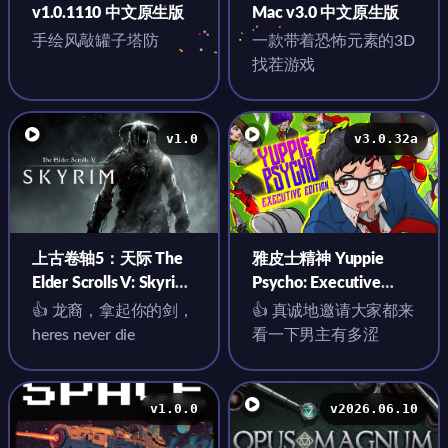
v1.0.1110 中文原生版
Mac v3.0 中文原生版
手绘风敲罐子塔防
一款带着恐怖元素的3D
找茬游戏
v1.0
v3.0.32a
上古卷轴5：天际 The
雅皮士精神 Yuppie
Elder Scrolls V: Skyrim
Psycho: Executive
for Mac v1.0 中文移植
Edition for Mac
👍 龙裔，拿起你的剑，
👍 真诚地邀请大家都来
版 含DLC
v3.0.32a 中文原生版
heres never die
看一下男主有多涩
v1.0.0
v2026.06.10