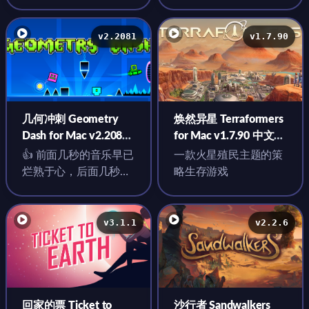
很有趣，有一些可爱的
个其实不同玩法也就8
小故事，画风也很可爱
个上下
v2.2081
v1.7.90
几何冲刺 Geometry
焕然异星 Terraformers
Dash for Mac v2.2081
for Mac v1.7.90 中文原
英文原生版
生版 含DLC
👍 前面几秒的音乐早已
一款火星殖民主题的策
烂熟于心，后面几秒的
略生存游戏
声音却闻所未闻
v3.1.1
v2.2.6
回家的票 Ticket to
沙行者 Sandwalkers