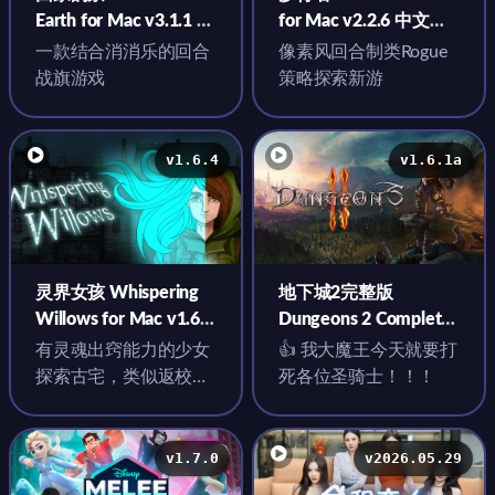
Earth for Mac v3.1.1 英
for Mac v2.2.6 中文原
文原生版
生版
一款结合消消乐的回合
像素风回合制类Rogue
战旗游戏
策略探索新游
v1.6.4
v1.6.1a
灵界女孩 Whispering
地下城2完整版
Willows for Mac v1.6.4
Dungeons 2 Complete
中文原生版
Edition for Mac v1.6.1a
有灵魂出窍能力的少女
👍 我大魔王今天就要打
英文原生版附DLC
探索古宅，类似返校的
死各位圣骑士！！！
一个横版解谜，带点恐
怖元素，主要是氛围还
不错。
v1.7.0
v2026.05.29